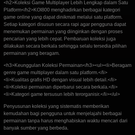
<h2>Koleksi Game Multiplayer Lebih Lengkap dalam Satu
Platform</h2>KOI800 menghadirkan berbagai kategori
game online yang dapat dinikmati melalui satu platform.
Setiap kategori disusun secara rapi agar pengguna dapat
menemukan permainan yang diinginkan dengan proses
pencarian yang lebih cepat. Pembaruan koleksi juga
dilakukan secara berkala sehingga selalu tersedia pilihan
permainan yang beragam.
<h3>Keunggulan Koleksi Permainan</h3><ul><li>Beragam
genre game multiplayer dalam satu platform.</li>
<li>Kualitas grafis HD dengan visual lebih detail.</li>
<li>Koleksi permainan diperbarui secara berkala.</li>
<li>Kategori game tersusun lebih terorganisir.</li></ul>
Penyusunan koleksi yang sistematis memberikan
kemudahan bagi pengguna untuk menjelajahi berbagai
permainan tanpa harus menghabiskan waktu mencari dari
banyak sumber yang berbeda.