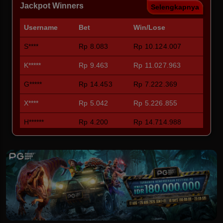
Jackpot Winners
Selengkapnya
Username
Bet
Win/Lose
K*****
Rp 7.434
Rp 5.611.420
G*****
Rp 14.453
Rp 7.222.369
X****
Rp 5.042
Rp 5.226.855
H******
Rp 4.200
Rp 14.714.988
W***
Rp 1.780
Rp 9.692.275
N******
Rp 5.933
Rp 8.611.438
S****
Rp 8.083
Rp 10.245.301