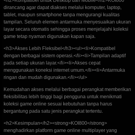
<h2>Kompatibel untuk Desktop dan Mobile</h2>KOI800
dirancang agar dapat diakses melalui komputer, laptop,
tablet, maupun smartphone tanpa mengurangi kualitas
tampilan. Seluruh elemen antarmuka menyesuaikan ukuran
layar secara otomatis sehingga proses menjelajahi koleksi
game tetap nyaman digunakan kapan saja.
<h3>Akses Lebih Fleksibel</h3><ul><li>Kompatibel
dengan berbagai sistem operasi.</li><li>Tampilan adaptif
pada setiap ukuran layar.</li><li>Akses cepat
menggunakan koneksi internet umum.</li><li>Antarmuka
ringan dan mudah digunakan.</li></ul>
Kemudahan akses melalui berbagai perangkat memberikan
fleksibilitas lebih tinggi bagi pengguna untuk menikmati
koleksi game online sesuai kebutuhan tanpa harus
bergantung pada satu jenis perangkat tertentu.
<h2>Kesimpulan</h2><strong>KOI800</strong>
menghadirkan platform game online multiplayer yang