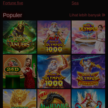
Populer
Lihat lebih banyak