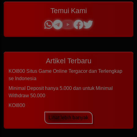
Temui Kami
Artikel Terbaru
KOI800 Situs Game Online Tergacor dan Terlengkap
se Indonesia
Minimal Deposit hanya 5.000 dan untuk Minimal
Withdraw 50.000
KOI800
Lihat lebih banyak