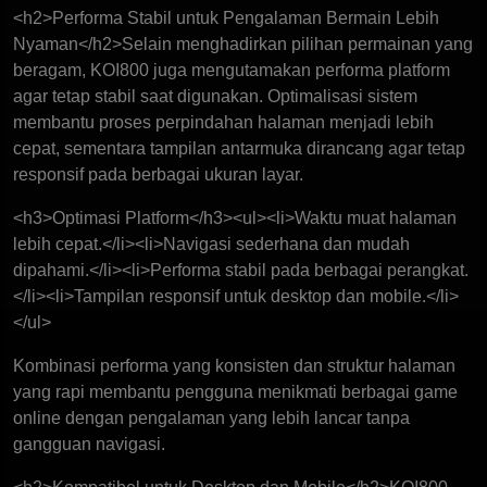
<h2>Performa Stabil untuk Pengalaman Bermain Lebih
Nyaman</h2>Selain menghadirkan pilihan permainan yang
beragam, KOI800 juga mengutamakan performa platform
agar tetap stabil saat digunakan. Optimalisasi sistem
membantu proses perpindahan halaman menjadi lebih
cepat, sementara tampilan antarmuka dirancang agar tetap
responsif pada berbagai ukuran layar.
<h3>Optimasi Platform</h3><ul><li>Waktu muat halaman
lebih cepat.</li><li>Navigasi sederhana dan mudah
dipahami.</li><li>Performa stabil pada berbagai perangkat.
</li><li>Tampilan responsif untuk desktop dan mobile.</li>
</ul>
Kombinasi performa yang konsisten dan struktur halaman
yang rapi membantu pengguna menikmati berbagai game
online dengan pengalaman yang lebih lancar tanpa
gangguan navigasi.